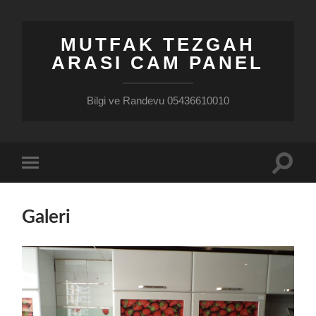
MUTFAK TEZGAH
ARASI CAM PANEL
Bilgi ve Randevu 05436610010
Toggle
Toggle
search
mobile
field
menu
Galeri