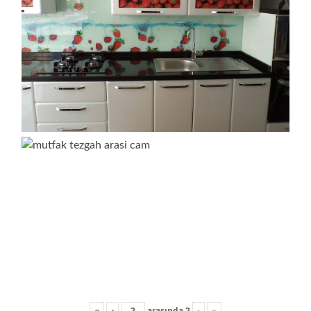
«
‹
arasında
2
›
»